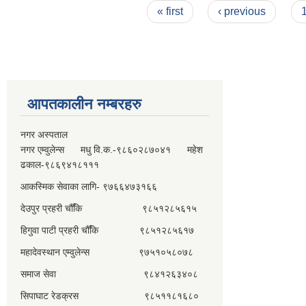
Pages
« first
‹ previous
आपतकालीन नम्बरहरु
नगर अस्पताल
नगर एम्वुलेन्स मधु वि.क.-९८६०२८७०४१ महेश
ढकाल-९८६९४१८१११
आकस्मिक सेवाका लागि- ९७६६४७३१६६
देउपुर प्रहरी चौँकि ९८५१२८५६१५
हिगुवा पाटी प्रहरी चौँकि ९८५१२८५६१७
महादेवस्थान एम्वुलेन्स ९७५१०५८०७८
समाज सेवा ९८४१२६३४०८
सिपाघाट रेडक्रस ९८५११८१६८०