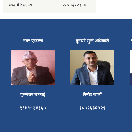
चण्डनी रेडक्रस ९८५१२५४३१५
नगर प्रवक्ता
गुनासो सुन्ने अधिकारी
पुरुषोत्तम बजगाई
बिनोद कार्की
९८४१४२४३६५
९८५२६३६५२९