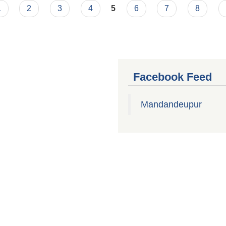
1
2
3
4
5
6
7
8
Facebook Feed
Mandandeupur