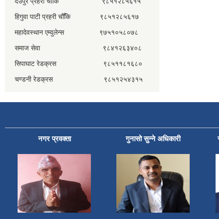
देउपुर प्रहरी चौँकि ९८५१२८५६१५
हिगुवा पाटी प्रहरी चौँकि ९८५१२८५६१७
महादेवस्थान एम्वुलेन्स ९७५१०५८०७८
समाज सेवा ९८४१२६३४०८
सिपाघाट रेडक्रस ९८५११८१६८०
चण्डनी रेडक्रस ९८५१२५४३१५
नगर प्रवक्ता
गुनासो सुन्ने अधिकारी