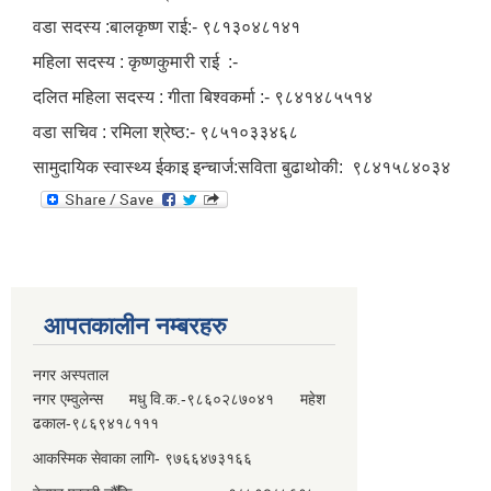
वडा सदस्य :बालकृष्ण राई:- ९८१३०४८१४१
महिला सदस्य : कृष्णकुमारी राई :-
दलित महिला सदस्य : गीता बिश्‍वकर्मा :- ९८४१४८५५१४
वडा सचिव : रमिला श्रेष्ठ:- ९८५१०३३४६८
सामुदायिक स्वास्थ्य ईकाइ इन्चार्ज:सविता बुढाथोकी: ९८४१५८४०३४
आपतकालीन नम्बरहरु
नगर अस्पताल
नगर एम्वुलेन्स मधु वि.क.-९८६०२८७०४१ महेश
ढकाल-९८६९४१८१११
आकस्मिक सेवाका लागि- ९७६६४७३१६६