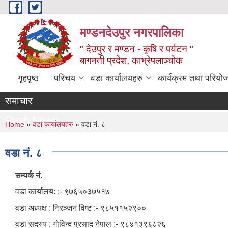
Skip to main content
मण्डनदेउपुर नगरपालिका
" देउपुर र मण्डन - कृषि र पर्यटन "
बागमती प्रदेश, काभ्रेपलाञ्चोक
गृहपृष्ठ
परिचय
वडा कार्यालयहरु
कार्यक्रम तथा परियो
समाचार
Flash News
You are here
Home
»
वडा कार्यालयहरु
» वडा नं. ८
वडा नं. ८
सम्पर्क नं.
वडा कार्यालय: :- ९७६५०३७५१७
वडा अध्यक्ष : निरञ्‍जन विष्ट :- ९८५११५२९००
वडा सदस्य : गोविन्द प्रसाद नेपाल :- ९८४१३९६८२६