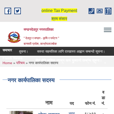
Skip to main content
online Tax Payment
श्रम संसार
मण्डनदेउपुर नगरपालिका
" देउपुर र मण्डन - कृषि र पर्यटन "
बागमती प्रदेश, काभ्रेपलाञ्चोक
समाचार
तानी सम्बन्धि सूचना।
सरुवा सहमतिका लागि दरखास्त आह्वान सम्बन्धी सूचना।
बे
Flash News
दिर्घ रोगि मासिक उपचार खर्च भुक्तानी सम्बन्धि सूचना।
सरुव
You are here
Home
»
परिचय
» नगर कार्यपालिका सदस्य
स्नातक तहमा छात्रवृत्तिका लागि दरखास्त पेश गर्ने सम्बन्धी सूचना।(
नगर कार्यपालिका सदस्य
व
डा
नाम
पद
फोन नं.
नं.
नगर
९८५११
-