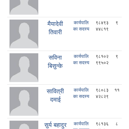
कार्यपालि
९८४९३
९
मैयादेवी
का सदस्य
४४८१९
तिवारी
कार्यपालि
९८१०२
९
सविना
का सदस्य
९९५०२
बिसुन्के
कार्यपालि
९८०८३
११
सावित्री
का सदस्य
४२८२९
दमाई
कार्यपालि
९८१३६
८
सुर्य बहादुर