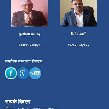
पुरुषोत्तम बजगाई
बिनोद कार्की
९८४१४२४३६५
९८५२६३६५२९
सामाजिक सञ्जालका लिंकहरु
सम्पर्क विवरण
फोन नं. : ०११ - ४१२११३, ४१२११४