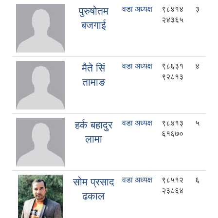
वडा अध्यक्ष
९८४१४
३
पुरुषोतम
२४३६५
बजगाई
वडा अध्यक्ष
९८६३१
४
मैते सिं
९२८१३
तामाङ
वडा अध्यक्ष
९८४१३
५
हर्क बहादुर
६१६७०
लामा
वडा अध्यक्ष
९८५१२
६
सोम प्रसाद
२३८६४
ढकाल