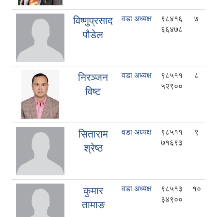
वडा अध्यक्ष
९८४१६
७
विष्णुप्रसाद
६६४७८
पौडेल
वडा अध्यक्ष
९८५११
८
निरञ्‍जन
५२९००
विष्ट
वडा अध्यक्ष
९८५११
९
सिताराम
७१६९३
श्रेष्ठ
वडा अध्यक्ष
९८५१३
१०
कुमार
३४९००
तामाङ