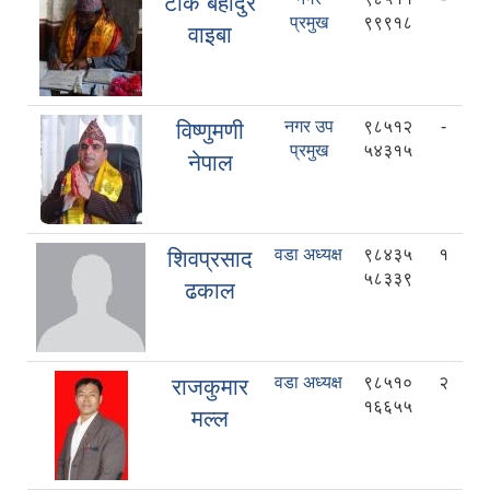
टोक बहादुर
प्रमुख
९९९१८
वाइबा
नगर उप
९८५१२
-
विष्णुमणी
प्रमुख
५४३१५
नेपाल
वडा अध्यक्ष
९८४३५
१
शिवप्रसाद
५८३३९
ढकाल
वडा अध्यक्ष
९८५१०
२
राजकुमार
१६६५५
मल्ल