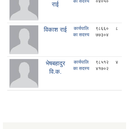
का सदस्य
०४०५०
राई
कार्यपालि
९८६६०
८
विकाश राई
का सदस्य
७७३०४
कार्यपालि
९८५१२
४
भेषबहादुर
का सदस्य
४१७०२
वि.क.