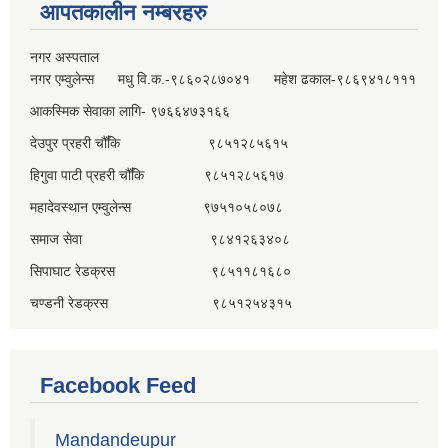
आपतकालीन नम्बरहरु
नगर अस्पताल
नगर एम्वुलेन्स मधु वि.क.-९८६०२८७०४१ महेश ढकाल-९८६९४१८१११
आकस्मिक सेवाका लागि- ९७६६४७३१६६
देउपुर प्रहरी चौँकि ९८५१२८५६१५
हिगुवा पाटी प्रहरी चौँकि ९८५१२८५६१७
महादेवस्थान एम्वुलेन्स ९७५१०५८०७८
समाज सेवा ९८४१२६३४०८
सिपाघाट रेडक्रस ९८५११८१६८०
चण्डनी रेडक्रस ९८५१२५४३१५
Facebook Feed
Mandandeupur