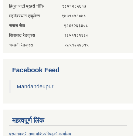
हिगुवा पाटी प्रहरी चौँकि ९८५१२८५६१७
महादेवस्थान एम्वुलेन्स ९७५१०५८०७८
समाज सेवा ९८४१२६३४०८
सिपाघाट रेडक्रस ९८५११८१६८०
चण्डनी रेडक्रस ९८५१२५४३१५
Facebook Feed
Mandandeupur
महत्वपूर्ण लिंक
प्रधानमन्त्री तथा मन्त्रिपरिषद्को कार्यालय