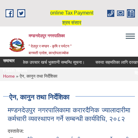
Skip to main content
online Tax Payment
श्रम संसार
मण्डनदेउपुर नगरपालिका
" देउपुर र मण्डन - कृषि र पर्यटन "
बागमती प्रदेश, काभ्रेपलाञ्चोक
समाचार
दिर्घ रोगि मासिक उपचार खर्च भुक्तानी सम्बन्धि सूचना।
सरुवा सहमतिका लागि दरखास्त
Flash News
दिर्
You are here
Home
» ऐन, कानुन तथा निर्देशिका
स्ना
ऐन, कानुन तथा निर्देशिका
मण्डनदेउपुर नगरपालिकामा करारदैनिक ज्यालादारीमा
कर्मचारी व्यवस्थापन गर्ने सम्बन्धी कार्यविधि, २०८२
दस्तावेज: