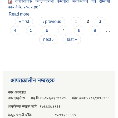
करारदैनिक ज्यालादारीमा कर्मचारी व्यवस्थापन गर्ने सम्बन्धी
कार्यविधि, २०८२.pdf
Read more
about मण्डनदेउपुर नगरपालिकामा करारदैनिक ज्यालादारीमा
Pages
कर्मचारी व्यवस्थापन गर्ने सम्बन्धी कार्यविधि, २०८२
« first
‹ previous
1
2
3
4
5
6
7
8
9
…
next ›
last »
आपतकालीन नम्बरहरु
नगर अस्पताल
नगर एम्वुलेन्स मधु वि.क.-९८६०२८७०४१ महेश ढकाल-९८६९४१८१११
आकस्मिक सेवाका लागि- ९७६६४७३१६६
देउपुर प्रहरी चौँकि ९८५१२८५६१५