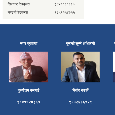
सिपाघाट रेडक्रस ९८५११८१६८०
चण्डनी रेडक्रस ९८५१२५४३१५
नगर प्रवक्ता
गुनासो सुन्ने अधिकारी
पुरुषोत्तम बजगाई
बिनोद कार्की
९८४१४२४३६५
९८५२६३६५२९