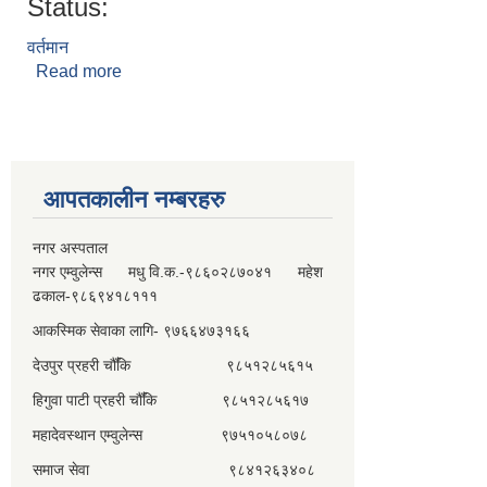
Status:
वर्तमान
Read more
about टोक बहादुर वाइबा
आपतकालीन नम्बरहरु
नगर अस्पताल
नगर एम्वुलेन्स मधु वि.क.-९८६०२८७०४१ महेश
ढकाल-९८६९४१८१११
आकस्मिक सेवाका लागि- ९७६६४७३१६६
देउपुर प्रहरी चौँकि ९८५१२८५६१५
हिगुवा पाटी प्रहरी चौँकि ९८५१२८५६१७
महादेवस्थान एम्वुलेन्स ९७५१०५८०७८
समाज सेवा ९८४१२६३४०८