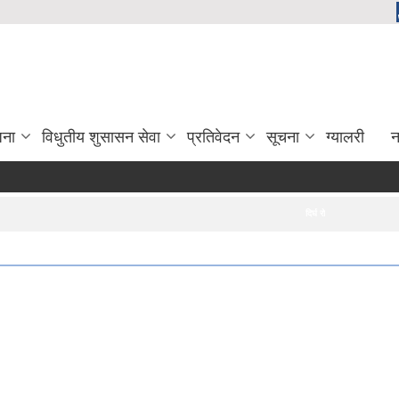
जना
विधुतीय शुसासन सेवा
प्रतिवेदन
सूचना
ग्यालरी
न
दिर्घ रोगि मासिक उपचार खर्च भुक्तानी