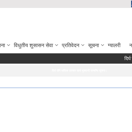
जना
विधुतीय शुसासन सेवा
प्रतिवेदन
सूचना
ग्यालरी
न
दिर्घ 
दिर्घ रोगि मासिक उपचार खर्च भुक्तानी सम्बन्धि सूचना।
सरुवा सहमतिका ल