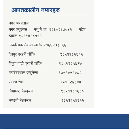
आपतकालीन नम्बरहरु
नगर अस्पताल
नगर एम्वुलेन्स मधु वि.क.-९८६०२८७०४१ महेश
ढकाल-९८६९४१८१११
आकस्मिक सेवाका लागि- ९७६६४७३१६६
देउपुर प्रहरी चौँकि ९८५१२८५६१५
हिगुवा पाटी प्रहरी चौँकि ९८५१२८५६१७
महादेवस्थान एम्वुलेन्स ९७५१०५८०७८
समाज सेवा ९८४१२६३४०८
सिपाघाट रेडक्रस ९८५११८१६८०
चण्डनी रेडक्रस ९८५१२५४३१५