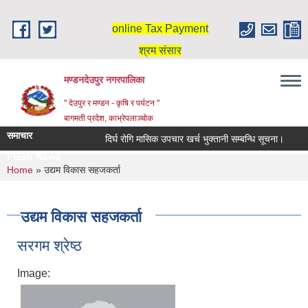
Skip to main content
online Tax Payment
श्रम संसार
मण्डनदेउपुर नगरपालिका
" देउपुर र मण्डन - कृषि र पर्यटन "
बागमती प्रदेश, काभ्रेपलाञ्चोक
समाचार
दिर्घ रोगि मासिक उपचार खर्च भुक्तानी सम्बन्धि सूचना।
स
Flash News
You are here
Home
» उद्यम विकास सहजकर्ता
उद्यम विकास सहजकर्ता
सरगम श्रेष्ठ
Image: