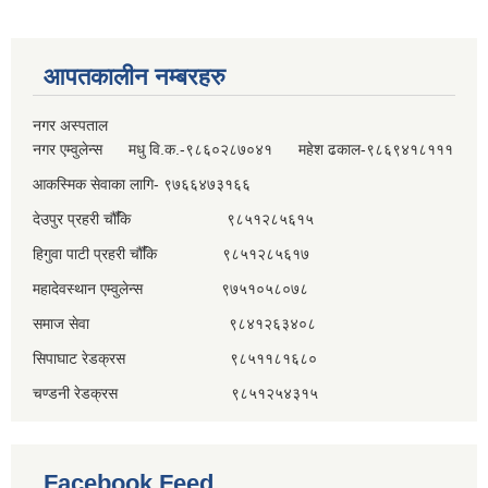
आपतकालीन नम्बरहरु
नगर अस्पताल
नगर एम्वुलेन्स मधु वि.क.-९८६०२८७०४१ महेश ढकाल-९८६९४१८१११
आकस्मिक सेवाका लागि- ९७६६४७३१६६
देउपुर प्रहरी चौँकि ९८५१२८५६१५
हिगुवा पाटी प्रहरी चौँकि ९८५१२८५६१७
महादेवस्थान एम्वुलेन्स ९७५१०५८०७८
समाज सेवा ९८४१२६३४०८
सिपाघाट रेडक्रस ९८५११८१६८०
चण्डनी रेडक्रस ९८५१२५४३१५
Facebook Feed