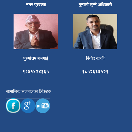
नगर प्रवक्ता
गुनासो सुन्ने अधिकारी
पुरुषोत्तम बजगाई
बिनोद कार्की
९८४१४२४३६५
९८५२६३६५२९
सामाजिक सञ्जालका लिंकहरु