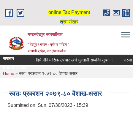
Skip to main content
online Tax Payment
श्रम संसार
मण्डनदेउपुर नगरपालिका
" देउपुर र मण्डन - कृषि र पर्यटन "
बागमती प्रदेश, काभ्रेपलाञ्चोक
समाचार
दिर्घ रोगि मासिक उपचार खर्च भुक्तानी सम्बन्धि सूचना।
सरुवा स
Flash News
You are here
Home
» स्वतः प्रकाशन २०७९-८० वैशाख-असार
स्वतः प्रकाशन २०७९-८० वैशाख-असार
Submitted on:
Sun, 07/30/2023 - 15:39