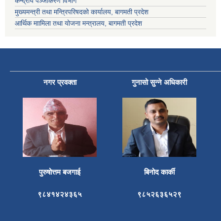
केन्द्रीय पञ्जीकरण विभाग
मुख्यमन्त्री तथा मन्त्रिपरिषदको कार्यालय, बागमती प्रदेश
आर्थिक माामिला तथा योजना मन्त्रालय, बागमती प्रदेश
नगर प्रवक्ता
गुनासो सुन्ने अधिकारी
पुरुषोत्तम बजगाई
बिनोद कार्की
९८४१४२४३६५
९८५२६३६५२९