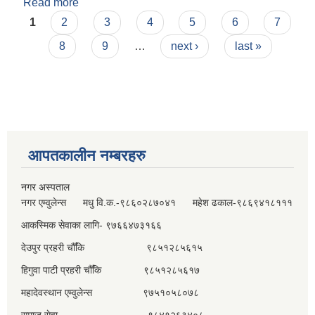
Read more
about बहु प्रकोप नक्साङ्कन
Pages
1
2
3
4
5
6
7
8
9
…
next ›
last »
आपतकालीन नम्बरहरु
नगर अस्पताल
नगर एम्वुलेन्स मधु वि.क.-९८६०२८७०४१ महेश ढकाल-९८६९४१८१११
आकस्मिक सेवाका लागि- ९७६६४७३१६६
देउपुर प्रहरी चौँकि ९८५१२८५६१५
हिगुवा पाटी प्रहरी चौँकि ९८५१२८५६१७
महादेवस्थान एम्वुलेन्स ९७५१०५८०७८