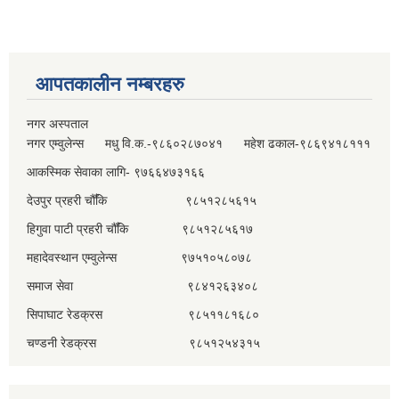
आपतकालीन नम्बरहरु
नगर अस्पताल
नगर एम्वुलेन्स मधु वि.क.-९८६०२८७०४१ महेश ढकाल-९८६९४१८१११
आकस्मिक सेवाका लागि- ९७६६४७३१६६
देउपुर प्रहरी चौँकि ९८५१२८५६१५
हिगुवा पाटी प्रहरी चौँकि ९८५१२८५६१७
महादेवस्थान एम्वुलेन्स ९७५१०५८०७८
समाज सेवा ९८४१२६३४०८
सिपाघाट रेडक्रस ९८५११८१६८०
चण्डनी रेडक्रस ९८५१२५४३१५