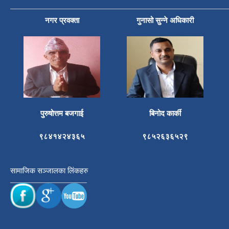
नगर प्रवक्ता
गुनासो सुन्ने अधिकारी
पुरुषोत्तम बजगाई
बिनोद कार्की
९८४१४२४३६५
९८५२६३६५२९
सामाजिक सञ्जालका लिंकहरु