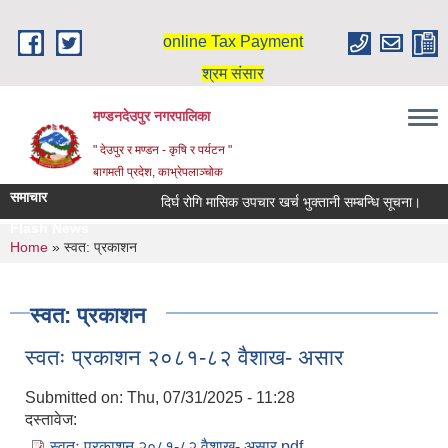
Skip to main content
online Tax Payment
श्रम संसार
मण्डनदेउपुर नगरपालिका
" देउपुर र मण्डन - कृषि र पर्यटन "
बागमती प्रदेश, काभ्रेपलाञ्चोक
समाचार
दिर्घ रोगि मासिक उपचार खर्च भुक्तानी सम्बन्धि सूचना।
Flash News
You are here
Home
» स्वत: प्रकाशन
स्वत: प्रकाशन
स्वतः प्रकाशन २०८१-८२ वैशाख- असार
Submitted on:
Thu, 07/31/2025 - 11:28
दस्तावेज:
स्वतः प्रकाशन २०८१-८२ वैशाख- असार.pdf