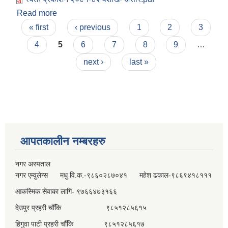
Read more
about स्वतः प्रकाशन २०८१-८२ वैशाख- असार
Pages
« first
‹ previous
1
2
3
4
5
6
7
8
9
…
next ›
last »
आपतकालीन नम्बरहरु
नगर अस्पताल
नगर एम्वुलेन्स मधु वि.क.-९८६०२८७०४१ महेश ढकाल-९८६९४१८१११
आकस्मिक सेवाका लागि- ९७६६४७३१६६
देउपुर प्रहरी चौँकि ९८५१२८५६१५
हिगुवा पाटी प्रहरी चौँकि ९८५१२८५६१७