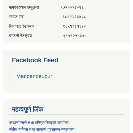
महादेवस्थान एम्वुलेन्स ९७५१०५८०७८
समाज सेवा ९८४१२६३४०८
सिपाघाट रेडक्रस ९८५११८१६८०
चण्डनी रेडक्रस ९८५१२५४३१५
Facebook Feed
Mandandeupur
महत्वपूर्ण लिंक
प्रधानमन्त्री तथा मन्त्रिपरिषद्को कार्यालय
संघीय मामिला तथा सामान्य प्रशासन मन्त्रालय