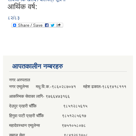
आर्थिक वर्ष:
८२/८३
आपतकालीन नम्बरहरु
नगर अस्पताल
नगर एम्वुलेन्स मधु वि.क.-९८६०२८७०४१ महेश ढकाल-९८६९४१८१११
आकस्मिक सेवाका लागि- ९७६६४७३१६६
देउपुर प्रहरी चौँकि ९८५१२८५६१५
हिगुवा पाटी प्रहरी चौँकि ९८५१२८५६१७
महादेवस्थान एम्वुलेन्स ९७५१०५८०७८
समाज सेवा ९८४१२६३४०८