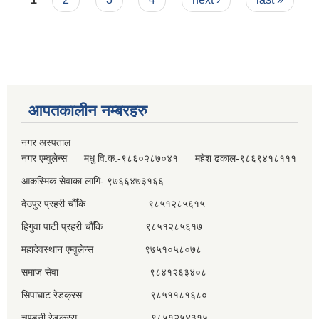
आपतकालीन नम्बरहरु
नगर अस्पताल
नगर एम्वुलेन्स मधु वि.क.-९८६०२८७०४१ महेश ढकाल-९८६९४१८१११
आकस्मिक सेवाका लागि- ९७६६४७३१६६
देउपुर प्रहरी चौँकि ९८५१२८५६१५
हिगुवा पाटी प्रहरी चौँकि ९८५१२८५६१७
महादेवस्थान एम्वुलेन्स ९७५१०५८०७८
समाज सेवा ९८४१२६३४०८
सिपाघाट रेडक्रस ९८५११८१६८०
चण्डनी रेडक्रस ९८५१२५४३१५