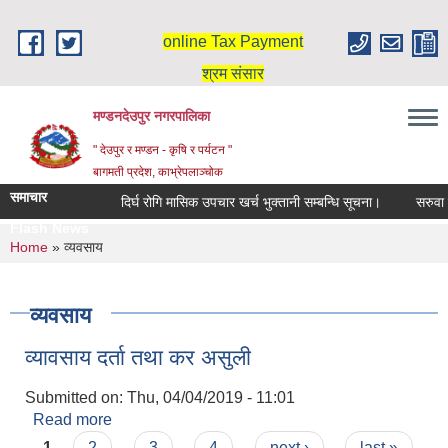
Skip to main content
online Tax Payment
श्रम संसार
मण्डनदेउपुर नगरपालिका
" देउपुर र मण्डन - कृषि र पर्यटन "
बागमती प्रदेश, काभ्रेपलाञ्चोक
समाचार
दिर्घ रोगि मासिक उपचार खर्च भुक्तानी सम्बन्धि सूचना।
सरुवा स
Flash News
You are here
Home
» व्यवसाय
व्यवसाय
व्यावसाय दर्ता तथा कर असुली
Submitted on:
Thu, 04/04/2019 - 11:01
Read more
about व्यावसाय दर्ता तथा कर असुली
Pages
1
2
3
4
next ›
last »