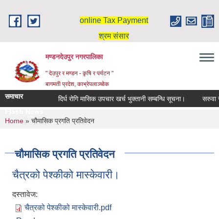
Skip to main content
online Tax Payment
श्रम संसार
मण्डनदेउपुर नगरपालिका
" देउपुर र मण्डन - कृषि र पर्यटन "
बागमती प्रदेश, काभ्रेपलाञ्चोक
समाचार
दिर्घ रोगि मासिक उपचार खर्च भुक्तानी सम्बन्धि सूचना।
सरुवा स
Flash News
You are here
Home
» चौमासिक प्रगति प्रतिवेदन
चौमासिक प्रगति प्रतिवेदन
चैत्रको पेश्‍कीको मास्केवारी।
दस्तावेज:
चैत्रको पेश्‍कीको मास्केवारी.pdf