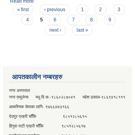
Read more
about चैत्रको पेश्‍कीको मास्केवारी।
Pages
« first
‹ previous
1
2
3
4
5
6
7
8
9
next ›
last »
आपतकालीन नम्बरहरु
नगर अस्पताल
नगर एम्वुलेन्स मधु वि.क.-९८६०२८७०४१ महेश ढकाल-९८६९४१८१११
आकस्मिक सेवाका लागि- ९७६६४७३१६६
देउपुर प्रहरी चौँकि ९८५१२८५६१५
हिगुवा पाटी प्रहरी चौँकि ९८५१२८५६१७