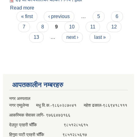
Read more
about ६३ औँ कार्यपालिका बैठको निर्णय।
Pages
« first
‹ previous
…
5
6
7
8
9
10
11
12
13
…
next ›
last »
आपतकालीन नम्बरहरु
नगर अस्पताल
नगर एम्वुलेन्स मधु वि.क.-९८६०२८७०४१ महेश ढकाल-९८६९४१८१११
आकस्मिक सेवाका लागि- ९७६६४७३१६६
देउपुर प्रहरी चौँकि ९८५१२८५६१५
हिगुवा पाटी प्रहरी चौँकि ९८५१२८५६१७