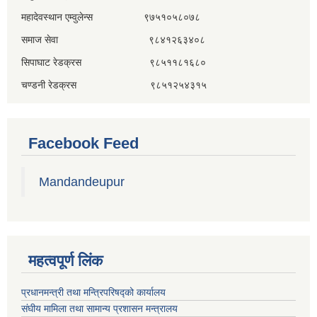
महादेवस्थान एम्वुलेन्स ९७५१०५८०७८
समाज सेवा ९८४१२६३४०८
सिपाघाट रेडक्रस ९८५११८१६८०
चण्डनी रेडक्रस ९८५१२५४३१५
Facebook Feed
Mandandeupur
महत्वपूर्ण लिंक
प्रधानमन्त्री तथा मन्त्रिपरिषद्को कार्यालय
संघीय मामिला तथा सामान्य प्रशासन मन्त्रालय