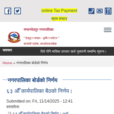
Skip to main content
online Tax Payment
श्रम संसार
मण्डनदेउपुर नगरपालिका
" देउपुर र मण्डन - कृषि र पर्यटन "
बागमती प्रदेश, काभ्रेपलाञ्चोक
समाचार
दिर्घ रोगि मासिक उपचार खर्च भुक्तानी सम्बन्धि सूचना।
Flash News
You are here
Home
» नगरपालिका बोर्डको निर्णय
नगरपालिका बोर्डको निर्णय
६३ औँ कार्यपालिका बैठको निर्णय।
Submitted on:
Fri, 11/14/2025 - 12:41
दस्तावेज:
६३ औँ कार्यपालिका बैठको निर्णय।.pdf