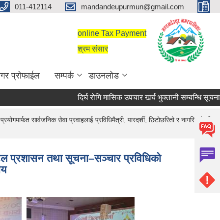
011-412114
mandandeupurmun@gmail.com
online Tax Payment
श्रम संसार
गर प्रोफाईल
सम्पर्क
डाउनलोड
दिर्घ रोगि मासिक उपचार खर्च भुक्तानी सम्बन्धि सूचना।
दिर्घ रोगि मासिक उपचार खर्च भुक्तानी सम्बन्धि सूचना।
सरुवा सहमतिका लागि दरखास्त आह्वान सम्बन्धी सू
गमार्फत सार्वजनिक सेवा प्रवाहलाई प्रविधिमैत्री, पारदर्शी, छिटोछरितो र नागरिकमैत्री
िटल प्रशासन तथा सूचना–सञ्चार प्रविधिको
ीय