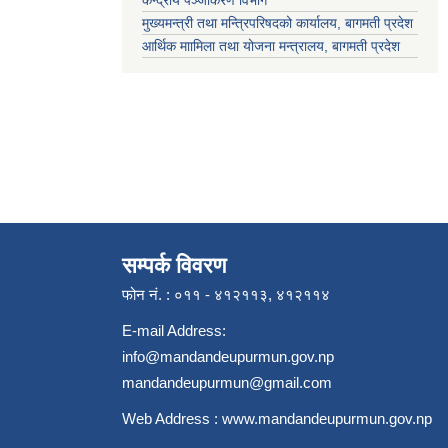
केन्द्रीय पञ्जीकरण विभाग
मुख्यमन्त्री तथा मन्त्रिपरिषदको कार्यालय, बागमती प्रदेश
आर्थिक माामिला तथा योजना मन्त्रालय, बागमती प्रदेश
सम्पर्क विवरण
फोन नं. : ०११ - ४१२११३, ४१२११४
E-mail Address:
info@mandandeupurmun.gov.np
mandandeupurmun@gmail.com
Web Address :
www.mandandeupurmun.gov.np