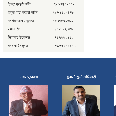
देउपुर प्रहरी चौँकि ९८५१२८५६१५
हिगुवा पाटी प्रहरी चौँकि ९८५१२८५६१७
महादेवस्थान एम्वुलेन्स ९७५१०५८०७८
समाज सेवा ९८४१२६३४०८
सिपाघाट रेडक्रस ९८५११८१६८०
चण्डनी रेडक्रस ९८५१२५४३१५
नगर प्रवक्ता
गुनासो सुन्ने अधिकारी