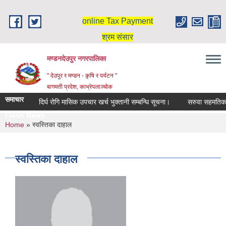
Skip to main content
online Tax Payment
श्रम संसार
मण्डनदेउपुर नगरपालिका
" देउपुर र मण्डन - कृषि र पर्यटन "
बागमती प्रदेश, काभ्रेपलाञ्चोक
समाचार
दिर्घ रोगि मासिक उपचार खर्च भुक्तानी सम्बन्धि सूचना।
सरुवा सहमतिका ल
Flash News
You are here
Home
» स्वस्तिका दाहाल
स्वस्तिका दाहाल