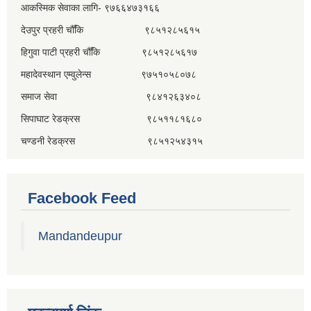
आकस्मिक सेवाका लागि- ९७६६४७३१६६
देउपुर प्रहरी चौँकि ९८५१२८५६१५
हिगुवा पाटी प्रहरी चौँकि ९८५१२८५६१७
महादेवस्थान एम्वुलेन्स ९७५१०५८०७८
समाज सेवा ९८४१२६३४०८
सिपाघाट रेडक्रस ९८५११८१६८०
चण्डनी रेडक्रस ९८५१२५४३१५
Facebook Feed
Mandandeupur