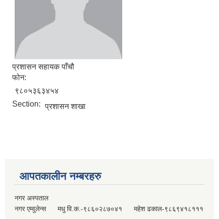
प्रशासन सहायक पाँचौ
फोन:
९८०५३६३४५४
Section:
प्रशासन शाखा
आपतकालीन नम्बरहरु
नगर अस्पताल
नगर एम्वुलेन्स मधु वि.क.-९८६०२८७०४१ महेश ढकाल-९८६९४१८१११