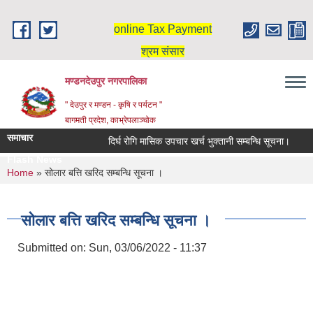
Skip to main content
online Tax Payment
श्रम संसार
मण्डनदेउपुर नगरपालिका
" देउपुर र मण्डन - कृषि र पर्यटन "
बागमती प्रदेश, काभ्रेपलाञ्चोक
समाचार
दिर्घ रोगि मासिक उपचार खर्च भुक्तानी सम्बन्धि सूचना।
स
Flash News
You are here
Home
» सोलार बत्ति खरिद सम्बन्धि सूचना ।
सोलार बत्ति खरिद सम्बन्धि सूचना ।
Submitted on:
Sun, 03/06/2022 - 11:37