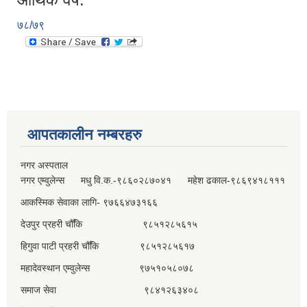
७८/७९
आपतकालीन नम्बरहरु
नगर अस्पताल
नगर एम्वुलेन्स मधु वि.क.-९८६०२८७०४१ महेश ढकाल-९८६९४१८१११
आकस्मिक सेवाका लागि- ९७६६४७३१६६
देउपुर प्रहरी चौँकि ९८५१२८५६१५
हिगुवा पाटी प्रहरी चौँकि ९८५१२८५६१७
महादेवस्थान एम्वुलेन्स ९७५१०५८०७८
समाज सेवा ९८४१२६३४०८