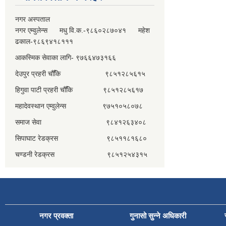
नगर अस्पताल
नगर एम्वुलेन्स मधु वि.क.-९८६०२८७०४१ महेश
ढकाल-९८६९४१८१११
आकस्मिक सेवाका लागि- ९७६६४७३१६६
देउपुर प्रहरी चौँकि ९८५१२८५६१५
हिगुवा पाटी प्रहरी चौँकि ९८५१२८५६१७
महादेवस्थान एम्वुलेन्स ९७५१०५८०७८
समाज सेवा ९८४१२६३४०८
सिपाघाट रेडक्रस ९८५११८१६८०
चण्डनी रेडक्रस ९८५१२५४३१५
नगर प्रवक्ता
गुनासो सुन्ने अधिकारी