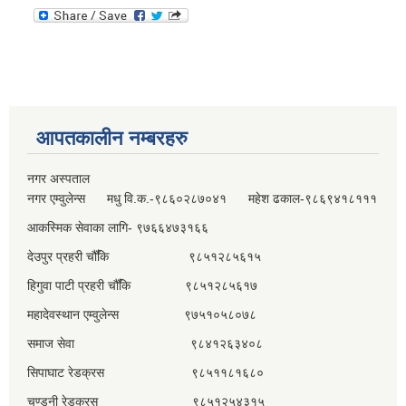
आपतकालीन नम्बरहरु
नगर अस्पताल
नगर एम्वुलेन्स मधु वि.क.-९८६०२८७०४१ महेश ढकाल-९८६९४१८१११
आकस्मिक सेवाका लागि- ९७६६४७३१६६
देउपुर प्रहरी चौँकि ९८५१२८५६१५
हिगुवा पाटी प्रहरी चौँकि ९८५१२८५६१७
महादेवस्थान एम्वुलेन्स ९७५१०५८०७८
समाज सेवा ९८४१२६३४०८
सिपाघाट रेडक्रस ९८५११८१६८०
चण्डनी रेडक्रस ९८५१२५४३१५