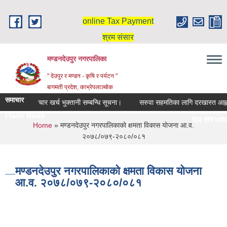
Skip to main content
online Tax Payment
श्रम संसार
मण्डनदेउपुर नगरपालिका
" देउपुर र मण्डन - कृषि र पर्यटन "
बागमती प्रदेश, काभ्रेपलाञ्चोक
समाचार
 रोगि मासिक उपचार खर्च भुक्तानी सम्बन्धि सूचना।
सरुवा सहमतिका लागि दरखास्त आह्वान
Flash News
दिर्घ रोगि मासिक 
You are here
Home
» मण्डनदेउपुर नगरपालिकाकाे क्षमता विकास याेजना आ.व.
स्नातक तहमा छात्
२०७८/०७९-२०८०/०८१
मण्डनदेउपुर नगरपालिकाकाे क्षमता विकास याेजना
आ.व. २०७८/०७९-२०८०/०८१