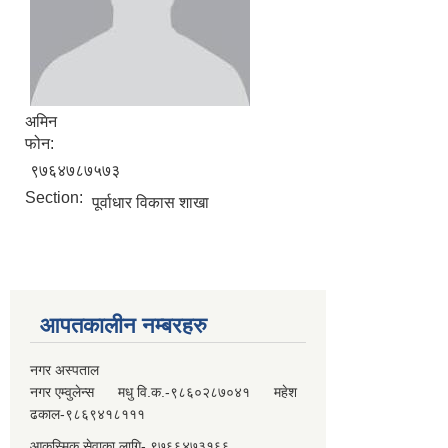
अमिन
फोन:
९७६४७८७५७३
Section:
पूर्वाधार विकास शाखा
आपतकालीन नम्बरहरु
नगर अस्पताल
नगर एम्वुलेन्स मधु वि.क.-९८६०२८७०४१ महेश
ढकाल-९८६९४१८१११
आकस्मिक सेवाका लागि- ९७६६४७३१६६