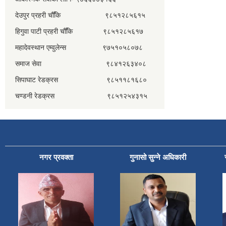
देउपुर प्रहरी चौँकि ९८५१२८५६१५
हिगुवा पाटी प्रहरी चौँकि ९८५१२८५६१७
महादेवस्थान एम्वुलेन्स ९७५१०५८०७८
समाज सेवा ९८४१२६३४०८
सिपाघाट रेडक्रस ९८५११८१६८०
चण्डनी रेडक्रस ९८५१२५४३१५
नगर प्रवक्ता
गुनासो सुन्ने अधिकारी