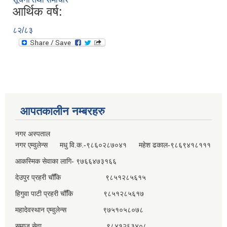
आर्थिक वर्ष:
८२/८३
आपतकालीन नम्बरहरु
नगर अस्पताल
नगर एम्वुलेन्स मधु वि.क.-९८६०२८७०४१ महेश ढकाल-९८६९४१८१११
आकस्मिक सेवाका लागि- ९७६६४७३१६६
देउपुर प्रहरी चौँकि ९८५१२८५६१५
हिगुवा पाटी प्रहरी चौँकि ९८५१२८५६१७
महादेवस्थान एम्वुलेन्स ९७५१०५८०७८
समाज सेवा ९८४१२६३४०८