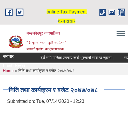
Skip to main content
online Tax Payment
श्रम संसार
मण्डनदेउपुर नगरपालिका
" देउपुर र मण्डन - कृषि र पर्यटन "
बागमती प्रदेश, काभ्रेपलाञ्चोक
समाचार
दिर्घ रोगि मासिक उपचार खर्च भुक्तानी सम्बन्धि सूचना।
सरुव
Flash News
You are here
Home
» निति तथा कार्यक्रम र बजेट २०७७/०७८
निति तथा कार्यक्रम र बजेट २०७७/०७८
Submitted on:
Tue, 07/14/2020 - 12:23