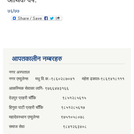
७६/७७
आपतकालीन नम्बरहरु
नगर अस्पताल
नगर एम्वुलेन्स मधु वि.क.-९८६०२८७०४१ महेश ढकाल-९८६९४१८१११
आकस्मिक सेवाका लागि- ९७६६४७३१६६
देउपुर प्रहरी चौँकि ९८५१२८५६१५
हिगुवा पाटी प्रहरी चौँकि ९८५१२८५६१७
महादेवस्थान एम्वुलेन्स ९७५१०५८०७८
समाज सेवा ९८४१२६३४०८