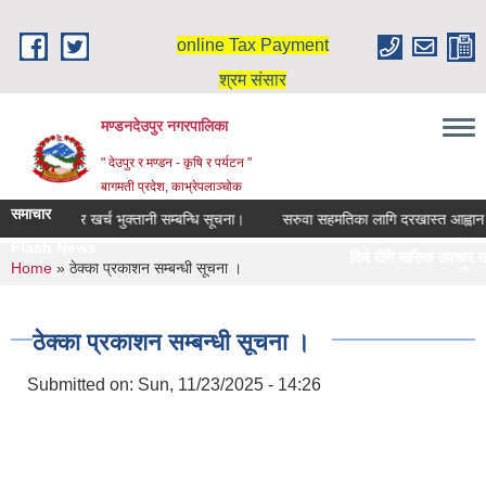
Skip to main content
online Tax Payment
श्रम संसार
मण्डनदेउपुर नगरपालिका
" देउपुर र मण्डन - कृषि र पर्यटन "
बागमती प्रदेश, काभ्रेपलाञ्चोक
समाचार
गि मासिक उपचार खर्च भुक्तानी सम्बन्धि सूचना।
सरुवा सहमतिका लागि दरखास्त आह्वान सम
Flash News
दिर्घ रोगि मासिक उपचार खर्च 
You are here
Home
» ठेक्का प्रकाशन सम्बन्धी सूचना ।
स्नातक तहमा छात्रवृत्तिका ल
ठेक्का प्रकाशन सम्बन्धी सूचना ।
Submitted on:
Sun, 11/23/2025 - 14:26