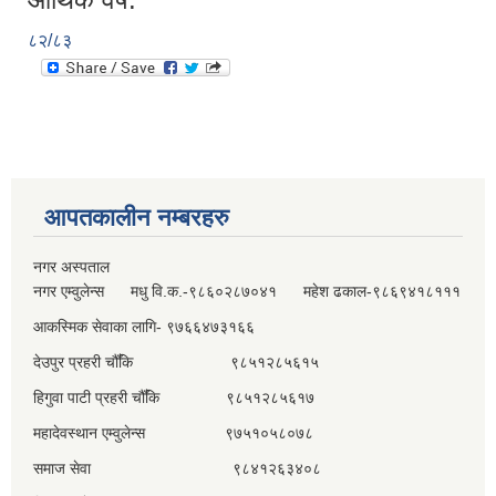
८२/८३
आपतकालीन नम्बरहरु
नगर अस्पताल
नगर एम्वुलेन्स मधु वि.क.-९८६०२८७०४१ महेश ढकाल-९८६९४१८१११
आकस्मिक सेवाका लागि- ९७६६४७३१६६
देउपुर प्रहरी चौँकि ९८५१२८५६१५
हिगुवा पाटी प्रहरी चौँकि ९८५१२८५६१७
महादेवस्थान एम्वुलेन्स ९७५१०५८०७८
समाज सेवा ९८४१२६३४०८