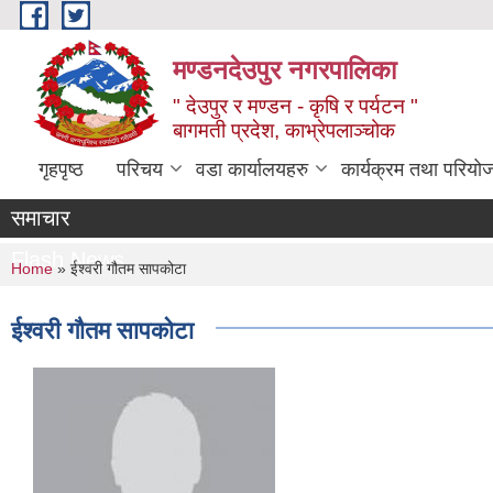
Skip to main content
मण्डनदेउपुर नगरपालिका
" देउपुर र मण्डन - कृषि र पर्यटन "
बागमती प्रदेश, काभ्रेपलाञ्चोक
गृहपृष्ठ
परिचय
वडा कार्यालयहरु
कार्यक्रम तथा परियो
समाचार
Flash News
You are here
Home
» ईश्‍वरी गौतम सापकोटा
ईश्‍वरी गौतम सापकोटा