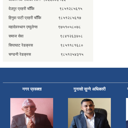
देउपुर प्रहरी चौँकि ९८५१२८५६१५
हिगुवा पाटी प्रहरी चौँकि ९८५१२८५६१७
महादेवस्थान एम्वुलेन्स ९७५१०५८०७८
समाज सेवा ९८४१२६३४०८
सिपाघाट रेडक्रस ९८५११८१६८०
चण्डनी रेडक्रस ९८५१२५४३१५
नगर प्रवक्ता
गुनासो सुन्ने अधिकारी