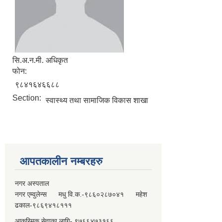
सि.अ.न.मी. अधिकृत
फोन:
९८४१६४६६८८
Section:
स्वास्थ्य तथा सामाजिक विकास शाखा
आपतकालीन नम्बरहरु
नगर अस्पताल
नगर एम्वुलेन्स मधु वि.क.-९८६०२८७०४१ महेश
ढकाल-९८६९४१८१११
आकस्मिक सेवाका लागि- ९७६६४७३१६६