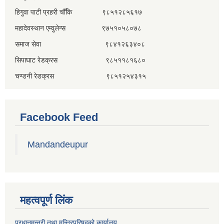
हिगुवा पाटी प्रहरी चौँकि ९८५१२८५६१७
महादेवस्थान एम्वुलेन्स ९७५१०५८०७८
समाज सेवा ९८४१२६३४०८
सिपाघाट रेडक्रस ९८५११८१६८०
चण्डनी रेडक्रस ९८५१२५४३१५
Facebook Feed
Mandandeupur
महत्वपूर्ण लिंक
प्रधानमन्त्री तथा मन्त्रिपरिषद्को कार्यालय