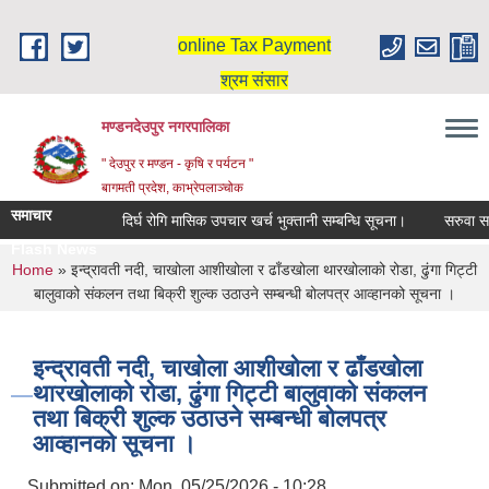
Skip to main content
online Tax Payment
श्रम संसार
मण्डनदेउपुर नगरपालिका
" देउपुर र मण्डन - कृषि र पर्यटन "
बागमती प्रदेश, काभ्रेपलाञ्चोक
समाचार
दिर्घ रोगि मासिक उपचार खर्च भुक्तानी सम्बन्धि सूचना।
सरुवा सहम
Flash News
You are here
Home
» इन्द्रावती नदी, चाखोला आशीखोला र ढाँडखोला थारखोलाको रोडा, ढुंगा गिट्टी
बालुवाको संकलन तथा बिक्री शुल्क उठाउने सम्बन्धी बोलपत्र आव्हानको सूचना ।
इन्द्रावती नदी, चाखोला आशीखोला र ढाँडखोला
थारखोलाको रोडा, ढुंगा गिट्टी बालुवाको संकलन
तथा बिक्री शुल्क उठाउने सम्बन्धी बोलपत्र
आव्हानको सूचना ।
Submitted on:
Mon, 05/25/2026 - 10:28