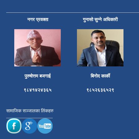
नगर प्रवक्ता
गुनासो सुन्ने अधिकारी
पुरुषोत्तम बजगाई
बिनोद कार्की
९८४१४२४३६५
९८५२६३६५२९
सामाजिक सञ्जालका लिंकहरु