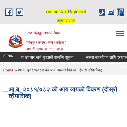
Skip to main content
online Tax Payment
श्रम संसार
मण्डनदेउपुर नगरपालिका
" देउपुर र मण्डन - कृषि र पर्यटन "
बागमती प्रदेश, काभ्रेपलाञ्चोक
समाचार
दिर्घ रोगि मासिक उपचार खर्च भुक्तानी सम्बन्धि सूचना।
सरुवा सहमतिका लागि दरखास्त आ
Flash News
दिर्घ र
You are here
Home
» आ.ब. २०८१/०८२ को आय व्ययको विवरण (दोस्रो त्रैमासिक)
स्नातक 
आ.ब. २०८१/०८२ को आय व्ययको विवरण (दोस्रो
त्रैमासिक)