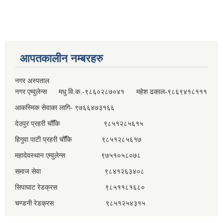
आपतकालीन नम्बरहरु
नगर अस्पताल
नगर एम्वुलेन्स मधु वि.क.-९८६०२८७०४१ महेश ढकाल-९८६९४१८१११
आकस्मिक सेवाका लागि- ९७६६४७३१६६
देउपुर प्रहरी चौँकि ९८५१२८५६१५
हिगुवा पाटी प्रहरी चौँकि ९८५१२८५६१७
महादेवस्थान एम्वुलेन्स ९७५१०५८०७८
समाज सेवा ९८४१२६३४०८
सिपाघाट रेडक्रस ९८५११८१६८०
चण्डनी रेडक्रस ९८५१२५४३१५