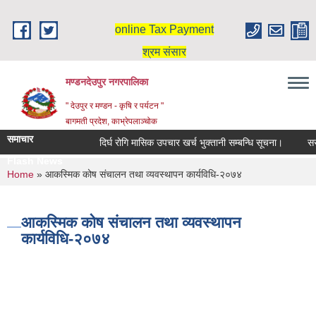
Skip to main content
online Tax Payment
श्रम संसार
मण्डनदेउपुर नगरपालिका
" देउपुर र मण्डन - कृषि र पर्यटन "
बागमती प्रदेश, काभ्रेपलाञ्चोक
समाचार
दिर्घ रोगि मासिक उपचार खर्च भुक्तानी सम्बन्धि सूचना।
सरु
Flash News
You are here
Home
» आकस्मिक कोष संचालन तथा व्यवस्थापन कार्यविधि-२०७४
आकस्मिक कोष संचालन तथा व्यवस्थापन
कार्यविधि-२०७४