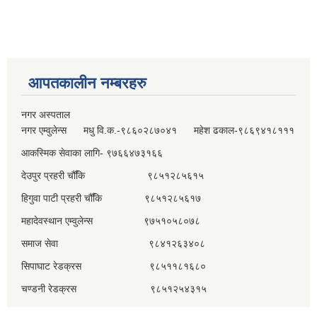
आपतकालीन नम्बरहरु
नगर अस्पताल
नगर एम्वुलेन्स मधु वि.क.-९८६०२८७०४१ महेश ढकाल-९८६९४१८१११
आकस्मिक सेवाका लागि- ९७६६४७३१६६
देउपुर प्रहरी चौँकि ९८५१२८५६१५
हिगुवा पाटी प्रहरी चौँकि ९८५१२८५६१७
महादेवस्थान एम्वुलेन्स ९७५१०५८०७८
समाज सेवा ९८४१२६३४०८
सिपाघाट रेडक्रस ९८५११८१६८०
चण्डनी रेडक्रस ९८५१२५४३१५