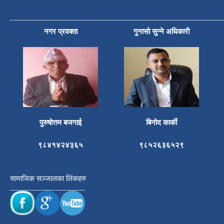
नगर प्रवक्ता
गुनासो सुन्ने अधिकारी
पुरुषोत्तम बजगाई
बिनोद कार्की
९८४१४२४३६५
९८५२६३६५२९
सामाजिक सञ्जालका लिंकहरु