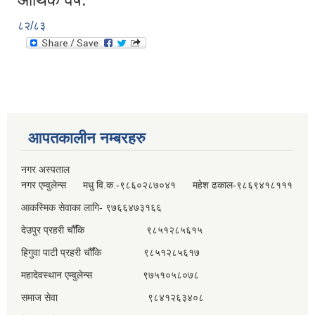
८२/८३
आपतकालीन नम्बरहरु
नगर अस्पताल
नगर एम्वुलेन्स मधु वि.क.-९८६०२८७०४१ महेश ढकाल-९८६९४१८१११
आकस्मिक सेवाका लागि- ९७६६४७३१६६
देउपुर प्रहरी चौँकि ९८५१२८५६१५
हिगुवा पाटी प्रहरी चौँकि ९८५१२८५६१७
महादेवस्थान एम्वुलेन्स ९७५१०५८०७८
समाज सेवा ९८४१२६३४०८