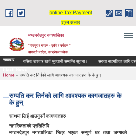
Skip to main content
online Tax Payment
श्रम संसार
मण्डनदेउपुर नगरपालिका
" देउपुर र मण्डन - कृषि र पर्यटन "
बागमती प्रदेश, काभ्रेपलाञ्चोक
समाचार
दिर्घ रोगि मासिक उपचार खर्च भुक्तानी सम्बन्धि सूचना।
सरुवा सहमतिका लागि दरखास
Flash News
You are here
Home
» सम्पति कर तिर्नको लागि आवश्‍यक कागजातहरु के के हुन्
सम्पति कर तिर्नको लागि आवश्‍यक कागजातहरु के
के हुन्
साथमा लिई आउनुपर्ने कागजातहरु
नागरिकताको प्रतिलिपि
मण्डनदेउपुर नगरपालिका भित्र भएका सम्पुर्ण घर तथा जग्गाको