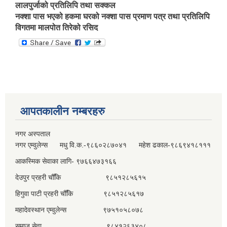
लालपुर्जाको प्रतिलिपि तथा सक्‍कल
नक्शा पास भएको हकमा घरको नक्शा पास प्रमाण पत्र तथा प्रतिलिपि
विगतमा मालपोत तिरेको रसिद
आपतकालीन नम्बरहरु
नगर अस्पताल
नगर एम्वुलेन्स मधु वि.क.-९८६०२८७०४१ महेश ढकाल-९८६९४१८१११
आकस्मिक सेवाका लागि- ९७६६४७३१६६
देउपुर प्रहरी चौँकि ९८५१२८५६१५
हिगुवा पाटी प्रहरी चौँकि ९८५१२८५६१७
महादेवस्थान एम्वुलेन्स ९७५१०५८०७८
समाज सेवा ९८४१२६३४०८