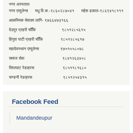
नगर अस्पताल
नगर एम्वुलेन्स मधु वि.क.-९८६०२८७०४१ महेश ढकाल-९८६९४१८१११
आकस्मिक सेवाका लागि- ९७६६४७३१६६
देउपुर प्रहरी चौँकि ९८५१२८५६१५
हिगुवा पाटी प्रहरी चौँकि ९८५१२८५६१७
महादेवस्थान एम्वुलेन्स ९७५१०५८०७८
समाज सेवा ९८४१२६३४०८
सिपाघाट रेडक्रस ९८५११८१६८०
चण्डनी रेडक्रस ९८५१२५४३१५
Facebook Feed
Mandandeupur