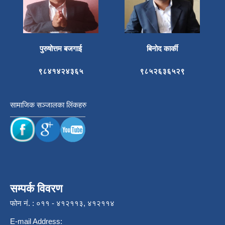
पुरुषोत्तम बजगाई
बिनोद कार्की
९८४१४२४३६५
९८५२६३६५२९
सामाजिक सञ्जालका लिंकहरु
सम्पर्क विवरण
फोन नं. : ०११ - ४१२११३, ४१२११४
E-mail Address: