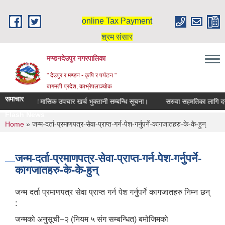
Skip to main content
online Tax Payment
श्रम संसार
मण्डनदेउपुर नगरपालिका
" देउपुर र मण्डन - कृषि र पर्यटन "
बागमती प्रदेश, काभ्रेपलाञ्चोक
समाचार
दिर्घ रोगि मासिक उपचार खर्च भुक्तानी सम्बन्धि सूचना।
सरुवा सहमतिका लागि दरख
Flash News
You are here
Home
» जन्म-दर्ता-प्रमाणपत्र-सेवा-प्राप्त-गर्न-पेश-गर्नुपर्ने-कागजातहरु-के-के-हुन्
जन्म-दर्ता-प्रमाणपत्र-सेवा-प्राप्त-गर्न-पेश-गर्नुपर्ने-
कागजातहरु-के-के-हुन्
जन्म दर्ता प्रमाणपत्र सेवा प्राप्त गर्न पेश गर्नुपर्ने कागजातहरु निम्न छन्
:
जन्मको अनुसूची–२ (नियम ५ संग सम्बन्धित) बमोजिमको